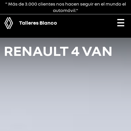
" Más de 3.000 clientes nos hacen seguir en el mundo el
automóvil."
Talleres Blanco
Togg
navi
RENAULT 4 VAN