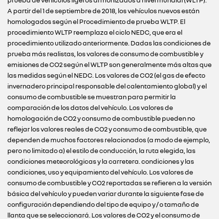
prueba de vehículos ligeros armonizados a nivel mundial (WLTP).
A partir del 1 de septiembre de 2018, los vehículos nuevos están
homologados según el Procedimiento de prueba WLTP. El
procedimiento WLTP reemplaza el ciclo NEDC, que era el
procedimiento utilizado anteriormente. Dadas las condiciones de
prueba más realistas, los valores de consumo de combustible y
emisiones de CO2 según el WLTP son generalmente más altas que
las medidas según el NEDC. Los valores de CO2 (el gas de efecto
invernadero principal responsable del calentamiento global) y el
consumo de combustible se muestran para permitir la
comparación de los datos del vehículo. Los valores de
homologación de CO2 y consumo de combustible pueden no
reflejar los valores reales de CO2 y consumo de combustible, que
dependen de muchos factores relacionados (a modo de ejemplo,
pero no limitado a) el estilo de conducción, la ruta elegida, las
condiciones meteorológicas y la carretera. condiciones y las
condiciones, uso y equipamiento del vehículo. Los valores de
consumo de combustible y CO2 reportadas se refieren a la versión
básica del vehículo y pueden variar durante la siguiente fase de
configuración dependiendo del tipo de equipo y / o tamaño de
llanta que se seleccionará. Los valores de CO2 y el consumo de