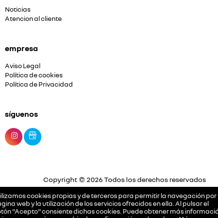
Noticias
Atencion al cliente
empresa
Aviso Legal
Política de cookies
Política de Privacidad
síguenos
Copyright © 2026 Todos los derechos reservados
Plataforma Concesión by
Releasemarketing S.L.
ilizamos cookies propias y de terceros para permitir la navegación por 
gina web y la utilización de los servicios ofrecidos en ella. Al pulsar el
tón "Acepto" consiente dichas cookies. Puede obtener más informació