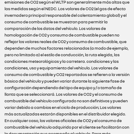
emisiones de CO2 según el WLTP son generalmente más altas que
las medidas según el NEDC. Los valores de CO2 (el gas de efecto
invernadero principal responsable del calentamiento global) y el
consumo de combustible se muestran para permitir la
comparación de los datos del vehículo. Los valores de
homologación de CO2 y consumo de combustible pueden no
reflejar los valores reales de CO2 y consumo de combustible, que
dependen de muchos factores relacionados (a modo de ejemplo,
pero no limitado a) el estilo de conducción, la ruta elegida, las
condiciones meteorológicas y la carretera. condiciones y las
condiciones, uso y equipamiento del vehículo. Los valores de
consumo de combustible y CO2 reportadas se refieren a la versión
básica del vehículo y pueden variar durante la siguiente fase de
configuración dependiendo del tipo de equipo y / o tamaño de
llanta que se seleccionará. Los valores de CO2 y el consumo de
combustible del vehículo configurado no son definitivos y pueden
variar debido a cambios en el ciclo de producción; Los valores
más actualizadas estarán disponibles en el distribuidor elegido.
En cualquier caso, los valores oficiales de CO2 y el consumo de
combustible del vehículo adquirido por el cliente se facilitarán con
la documentación que acompañe al vehículo. Para más