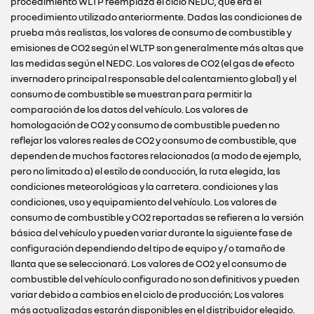
procedimiento WLTP reemplaza el ciclo NEDC, que era el
procedimiento utilizado anteriormente. Dadas las condiciones de
prueba más realistas, los valores de consumo de combustible y
emisiones de CO2 según el WLTP son generalmente más altas que
las medidas según el NEDC. Los valores de CO2 (el gas de efecto
invernadero principal responsable del calentamiento global) y el
consumo de combustible se muestran para permitir la
comparación de los datos del vehículo. Los valores de
homologación de CO2 y consumo de combustible pueden no
reflejar los valores reales de CO2 y consumo de combustible, que
dependen de muchos factores relacionados (a modo de ejemplo,
pero no limitado a) el estilo de conducción, la ruta elegida, las
condiciones meteorológicas y la carretera. condiciones y las
condiciones, uso y equipamiento del vehículo. Los valores de
consumo de combustible y CO2 reportadas se refieren a la versión
básica del vehículo y pueden variar durante la siguiente fase de
configuración dependiendo del tipo de equipo y / o tamaño de
llanta que se seleccionará. Los valores de CO2 y el consumo de
combustible del vehículo configurado no son definitivos y pueden
variar debido a cambios en el ciclo de producción; Los valores
más actualizadas estarán disponibles en el distribuidor elegido.