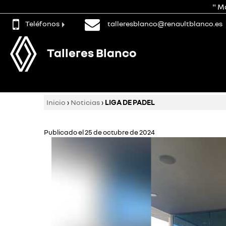
" M
Teléfonos
talleresblanco@renaultblanco.es
Talleres Blanco
Inicio
›
Noticias
›
LIGA DE PADEL
Publicado el 25 de octubre de 2024