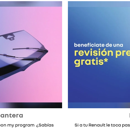
lantera
* con my program ¿Sabías
Si a tu Renault le toca pas