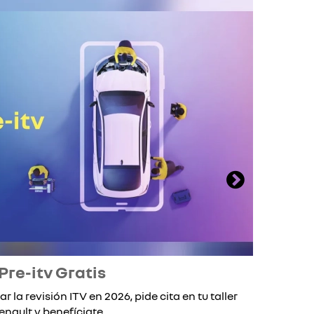
Pre-itv Gratis
ar la revisión ITV en 2026, pide cita en tu taller
Si 
enault y benefíciate ...