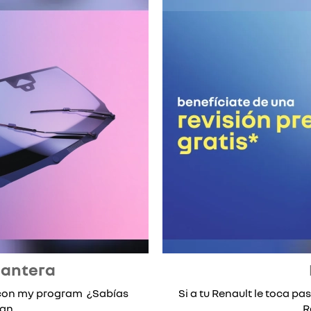
lantera
* con my program ¿Sabías
Si a tu Renault le toca pas
n...
R