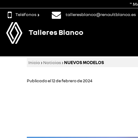
" M
Teléfonos
talleresblanco@renaultblanco.es
Talleres Blanco
Inicio
›
Noticias
›
NUEVOS MODELOS
Publicado el 12 de febrero de 2024