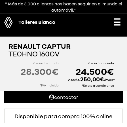
" Más de 3.000 clientes nos hacen seguir en el mundo el
automóvil."
Talleres Blanco
Togg
navi
RENAULT CAPTUR
TECHNO 160CV
Precio al contado
Precio financiado
28.300€
24.500€
250,00€
desde
/mes*
*IVA incluido
*Sujeto a condiciones
contactar
Disponible para compra 100% online