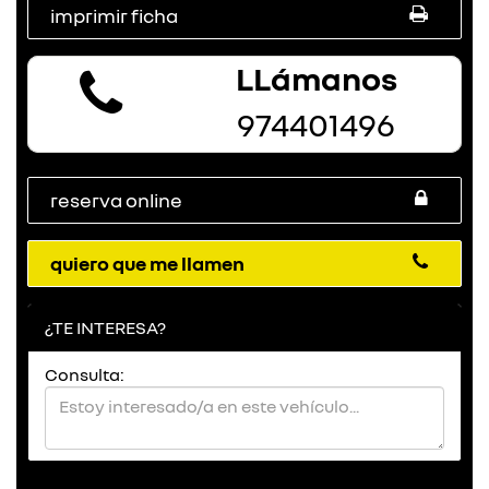
imprimir ficha
LLámanos
974401496
reserva online
quiero que me llamen
¿TE INTERESA?
Consulta: