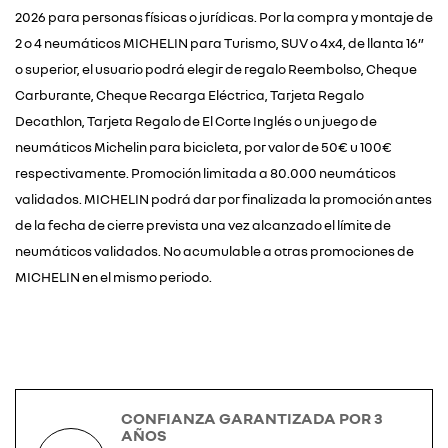
2026 para personas físicas o jurídicas. Por la compra y montaje de
2 o 4 neumáticos MICHELIN para Turismo, SUV o 4x4, de llanta 16”
o superior, el usuario podrá elegir de regalo Reembolso, Cheque
Carburante, Cheque Recarga Eléctrica, Tarjeta Regalo
Decathlon, Tarjeta Regalo de El Corte Inglés o un juego de
neumáticos Michelin para bicicleta, por valor de 50€ u 100€
respectivamente. Promoción limitada a 80.000 neumáticos
validados. MICHELIN podrá dar por finalizada la promoción antes
de la fecha de cierre prevista una vez alcanzado el límite de
neumáticos validados. No acumulable a otras promociones de
MICHELIN en el mismo periodo.
CONFIANZA GARANTIZADA POR 3
AÑOS