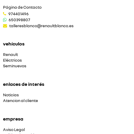
Página de Contacto
974401496
650398807
talleresblanco@renaultblanco.es
vehículos
Renault
Eléctricos
Seminuevos
enlaces de interés
Noticias
Atencion al cliente
empresa
Aviso Legal