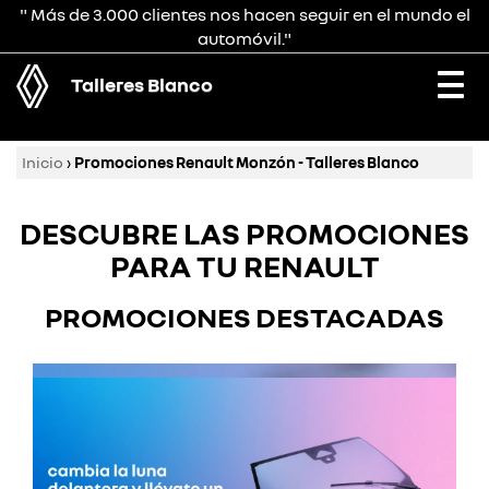
" Más de 3.000 clientes nos hacen seguir en el mundo el
automóvil."
Talleres Blanco
Togg
navi
Inicio
›
Promociones Renault Monzón - Talleres Blanco
DESCUBRE LAS PROMOCIONES
PARA TU RENAULT
PROMOCIONES DESTACADAS